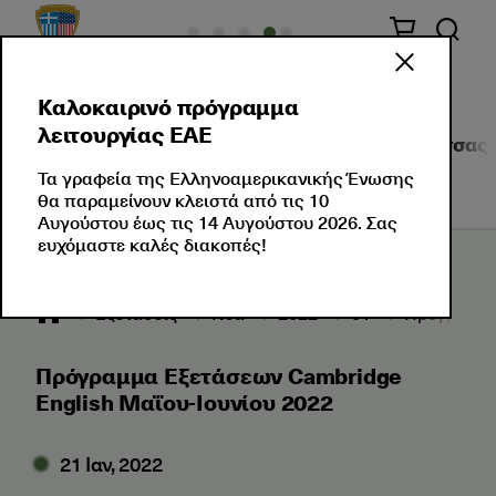
Καλοκαιρινό πρόγραμμα
λειτουργίας ΕΑΕ
Σχετικά με Εμάς
Πιστοποιήσεις Ξένης Γλώσσας
Τα γραφεία της Ελληνοαμερικανικής Ένωσης
θα παραμείνουν κλειστά από τις 10
Αυγούστου έως τις 14 Αυγούστου 2026. Σας
ευχόμαστε καλές διακοπές!
Εξετάσεις
Νέα
2022
01
Πρόγραμμα
Πρόγραμμα Εξετάσεων Cambridge
English Μαΐου-Ιουνίου 2022
21 Ιαν, 2022