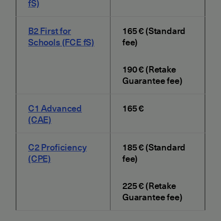
fS)
B2 First for
165 € (Standard
Schools (FCE fS)
fee)
190 € (Retake
Guarantee fee)
C1 Advanced
165 €
(CAE)
C2 Proficiency
185 € (Standard
(CPE)
fee)
225 € (Retake
Guarantee fee)